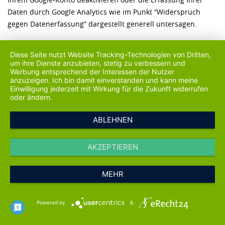
Daten durch Google Analytics wie im Punkt “Widerspruch
gegen Datenerfassung” dargestellt generell untersagen.
etracker
Diese Seite nutzt Website Tracking-Technologien von Dritten,
Unsere Website nutzt den Analysedienst etracker. Anbieter ist
um ihre Dienste anzubieten, stetig zu verbessern und
die etracker GmbH, Erste Brunnenstraße 1, 20459 Hamburg,
Werbung entsprechend der Interessen der Nutzer
anzuzeigen. Ich bin damit einverstanden und kann meine
Deutschland. Aus den Daten können unter einem Pseudonym
Einwilligung jederzeit mit Wirkung für die Zukunft widerrufen
Nutzungsprofile erstellt werden. Dazu können Cookies
oder ändern.
eingesetzt werden. Bei Cookies handelt es sich um kleine
ABLEHNEN
Textdateien, die lokal im Zwischenspeicher Ihres Internet-
Browsers gespeichert werden. Die Cookies ermöglichen es,
Ihren Browser wieder zu erkennen. Die mit den etracker-
AKZEPTIEREN
Technologien erhobenen Daten werden ohne die gesondert
erteilte Zustimmung des Betroffenen nicht genutzt, Besucher
MEHR
unserer Website persönlich zu identifizieren und werden
nicht mit personenbezogenen Daten über den Träger des
Powered by
&
Pseudonyms zusammengeführt.