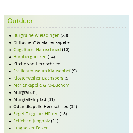
KLOSTERWEIHER
MARIENKAPELLE
Outdoor
SEGEL-FLUGPLATZ
Burgruine Wieladingen
(23)
SOLFELSEN
"3-Buchen" & Marienkapelle
WALLMAUER
Gugelturm Herrischried
(10)
IN DER UMGEBUNG
Hornbergbecken
(14)
WANDERN & NORDIC-WALKING
Kirche von Herrischried
Freilichtmuseum Klausenhof
(9)
KINO, KUNST& KULTUR
Klosterweiher Dachsberg
(5)
VEREINE
Marienkapelle & "3-Buchen"
Murgtal (31)
SPORT
Murgtallehrpfad (31)
FAMILIE
Ödlandkapelle Herrischried (32)
Segel-Flugplatz Hütten
(18)
GEWERBE
Solfelsen Jungholz
(21)
Jungholzer Felsen