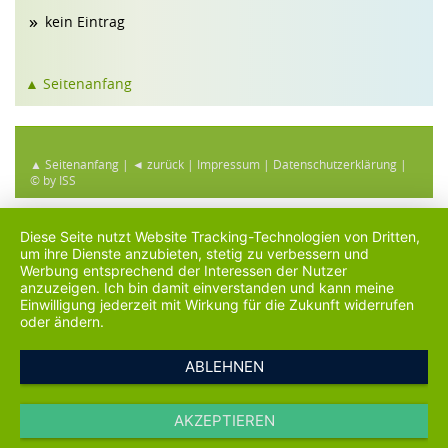
kein Eintrag
▲ Seitenanfang
▲ Seitenanfang
|
◄ zurück
|
Impressum
|
Datenschutzerklärung
|
© by ISS
Diese Seite nutzt Website Tracking-Technologien von Dritten,
um ihre Dienste anzubieten, stetig zu verbessern und
Werbung entsprechend der Interessen der Nutzer
anzuzeigen. Ich bin damit einverstanden und kann meine
Einwilligung jederzeit mit Wirkung für die Zukunft widerrufen
oder ändern.
ABLEHNEN
AKZEPTIEREN