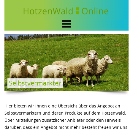
HOME
WEBCAMS
SELBSTVERMARKTER
DER HOTZENWALD
TOURISMUS
Selbstvermarkter
FREIZEIT
SPORT
Hier bieten wir Ihnen eine Übersicht über das Angebot an
FAMILIE
Selbstvermarktern und deren Produkte auf dem Hotzenwald.
Über Mitteilungen zusätzlicher Anbieter oder den Hinweis
GEWERBE
darüber, dass ein Angebot nicht mehr besteht freuen wir uns.