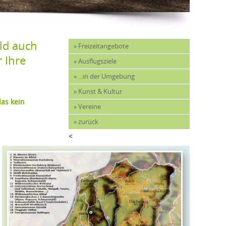
ld auch 
» Freizeitangebote
Ihre 
» Ausflugsziele
» ...in der Umgebung
» Kunst & Kultur
as kein
» Vereine
« zurück
<