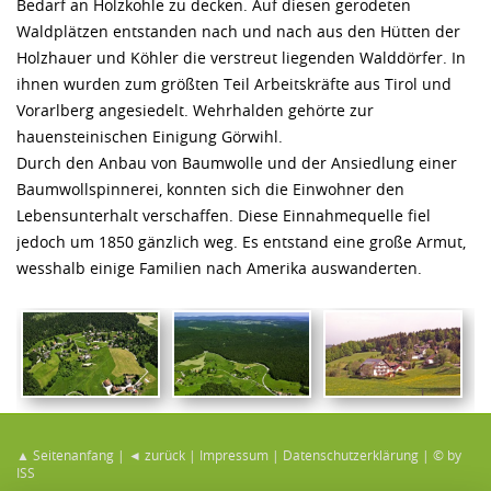
Bedarf an Holzkohle zu decken. Auf diesen gerodeten
Waldplätzen entstanden nach und nach aus den Hütten der
Holzhauer und Köhler die verstreut liegenden Walddörfer. In
ihnen wurden zum größten Teil Arbeitskräfte aus Tirol und
Vorarlberg angesiedelt. Wehrhalden gehörte zur
hauensteinischen Einigung Görwihl.
Durch den Anbau von Baumwolle und der Ansiedlung einer
Baumwollspinnerei, konnten sich die Einwohner den
Lebensunterhalt verschaffen. Diese Einnahmequelle fiel
jedoch um 1850 gänzlich weg. Es entstand eine große Armut,
wesshalb einige Familien nach Amerika auswanderten.
▲ Seitenanfang
|
◄ zurück
|
Impressum
|
Datenschutzerklärung
|
© by
ISS