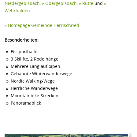
Niedergebisbach
,
» Obergebisbach
,
» Rütte
und
»
BESIEDLUNG
Wehrhalden
.
GESCHICHTE
» Homepage Gemeinde Herrischried
GEOLOGIE
TOURISMUS
Besonderheiten:
FREIZEIT
Eissporthalle
3 Skilifte, 2 Rodelhänge
SPORT
Mehrere Langlaufloipen
FAMILIE
Gebahnte Winterwanderwege
Nordic Walking-Wege
GEWERBE
Herrliche Wanderwege
Mountainbike-Strecken
Panoramablick