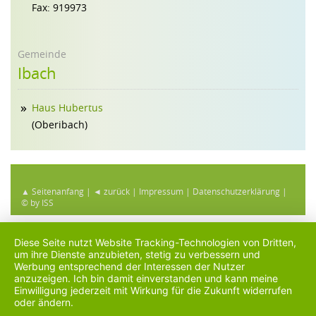
Fax: 919973
Gemeinde
Ibach
Haus Hubertus
(Oberibach)
▲ Seitenanfang
|
◄ zurück
|
Impressum
|
Datenschutzerklärung
|
© by ISS
Diese Seite nutzt Website Tracking-Technologien von Dritten,
um ihre Dienste anzubieten, stetig zu verbessern und
Werbung entsprechend der Interessen der Nutzer
anzuzeigen. Ich bin damit einverstanden und kann meine
Einwilligung jederzeit mit Wirkung für die Zukunft widerrufen
oder ändern.