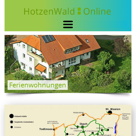
HOME
DER HOTZENWALD
TOURISMUS
ÜBERNACHTUNGEN
FERIENWOHNUNGEN
Ferienwohnungen
HOTELS, PENSIONEN & GASTHÄUSER
ZIMMER
FERIEN AUF DEM BAUERNHOF
CAMPING & ZELTPLÄTZE
GASTRONOMIE
WELLNESS & KUREN