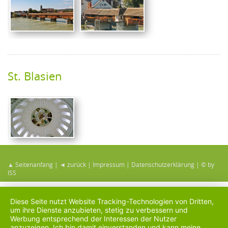
St. Blasien
▲ Seitenanfang
|
◄ zurück
|
Impressum
|
Datenschutzerklärung
|
© by
ISS
Diese Seite nutzt Website Tracking-Technologien von Dritten,
um ihre Dienste anzubieten, stetig zu verbessern und
Werbung entsprechend der Interessen der Nutzer
anzuzeigen. Ich bin damit einverstanden und kann meine