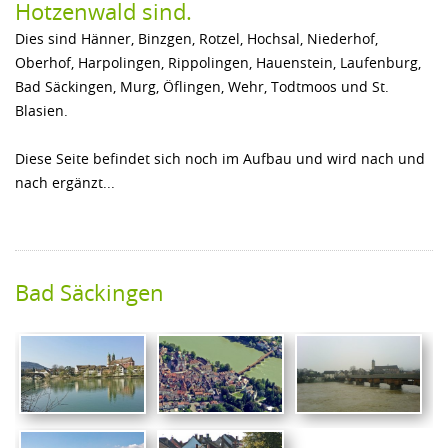
Hotzenwald sind.
BESIEDLUNG
Dies sind Hänner, Binzgen, Rotzel, Hochsal, Niederhof,
GESCHICHTE
Oberhof, Harpolingen, Rippolingen, Hauenstein, Laufenburg,
GEOLOGIE
Bad Säckingen, Murg, Öflingen, Wehr, Todtmoos und St.
Blasien.
TOURISMUS
FREIZEIT
Diese Seite befindet sich noch im Aufbau und wird nach und
nach ergänzt...
SPORT
FAMILIE
GEWERBE
Bad Säckingen