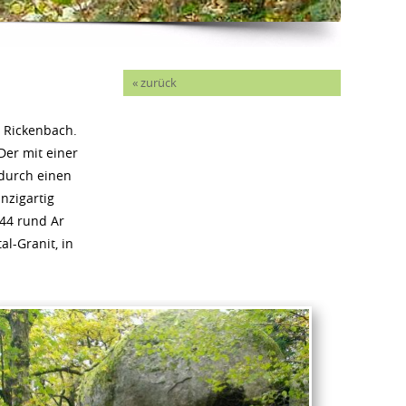
« zurück
i Rickenbach.
Der mit einer
 durch einen
nzigartig
 44 rund Ar
l-Granit, in